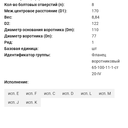
Кол-во болтовых отверстий (n):
8
Меж.центровое расстояние (D1):
170
Вес:
8,84
D2:
122
Диаметр основания воротника (Dm):
110
Диаметр воротника (Dn):
77
Ряд:
1
Базовая единица:
шт
Идентификатор группы:
Фланец
воротниковый
65-100-11-1-ст
20-IV
Исполнение:
исп. E
исп. F
исп. C
исп. D
исп. L
исп. M
исп. J
исп. K