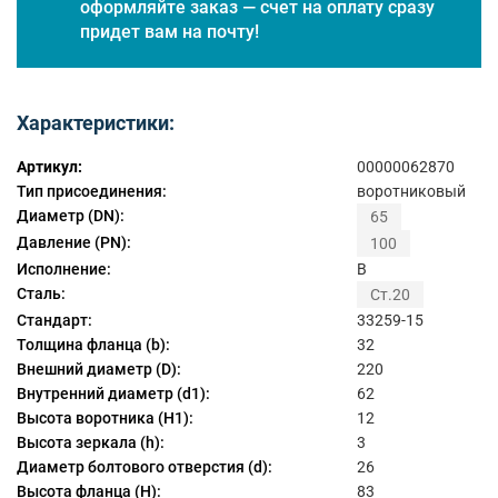
оформляйте заказ — счет на оплату сразу
придет вам на почту!
Характеристики:
Артикул:
00000062870
Тип присоединения:
воротниковый
Диаметр (DN):
65
Давление (PN):
100
Исполнение:
B
Сталь:
Ст.20
Стандарт:
33259-15
Толщина фланца (b):
32
Внешний диаметр (D):
220
Внутренний диаметр (d1):
62
Высота воротника (H1):
12
Высота зеркала (h):
3
Диаметр болтового отверстия (d):
26
Высота фланца (H):
83