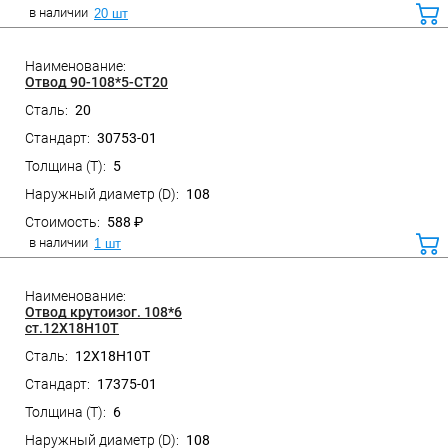
в наличии
20 шт
ко
Отвод 90-108*5-СТ20
20
30753-01
Санкт-Петербург, ул. Домостроительная, д.3 Д
5
108
588 ₽
в наличии
1 шт
ко
Отвод крутоизог. 108*6
ст.12Х18Н10Т
12Х18Н10Т
17375-01
6
108