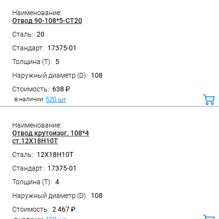
Отвод 90-108*5-СТ20
20
17375-01
Санкт-Петербург, ул. Домостроительная, д.3 Д
5
108
638 ₽
в наличии
520 шт
ко
Отвод крутоизог. 108*4
ст.12Х18Н10Т
12Х18Н10Т
17375-01
Санкт-Петербург, ул. Домостроительная, д.3 Д
4
108
2 467 ₽