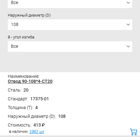
Все
Наружный диаметр (D)
108
θ - угол изгиба
Все
Цена
Отвод 90-108*4-СТ20
20
17375-01
Санкт-Петербург, ул. Домостроительная, д.3 Д
4
108
413 ₽
в наличии
1982 шт
ко