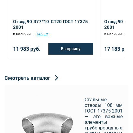
Санкт-Петербург, ул. Домостроительная, д.3 Д
Екатеринбург, ул. Ереванская, д.6
Отвод 90-377*10-СТ20 ГОСТ 17375-
Отвод 90-530
2001
2001
в наличии —
146 шт
в наличии —
10
11 983 руб.
17 183 руб.
В корзину
Смотреть каталог
Стальные
отводы 108 мм
ГОСТ 17375-2001
— это важные
элементы
трубопроводных