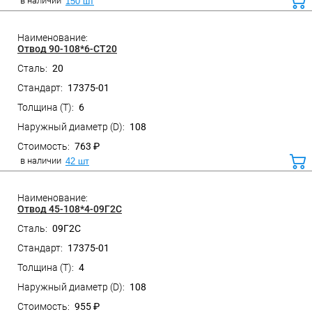
в наличии
150 шт
ко
Отвод 90-108*6-СТ20
20
17375-01
Санкт-Петербург, ул. Домостроительная, д.3 Д
6
108
763 ₽
в наличии
42 шт
ко
Отвод 45-108*4-09Г2С
09Г2С
17375-01
Санкт-Петербург, ул. Домостроительная, д.3 Д
4
108
955 ₽