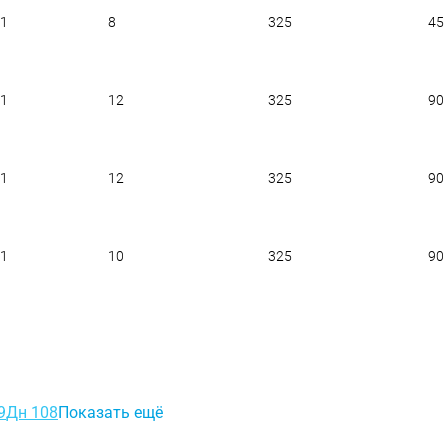
01
8
325
45
01
12
325
90
01
12
325
90
01
10
325
90
9
Дн 108
Показать ещё