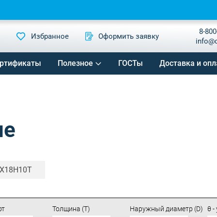
8-800
Избранное
Оформить заявку
info@
ртификаты
Полезное
ГОСТы
Доставка и опл
ые
Х18Н10Т
рт
Толщина (T)
Наружный диаметр (D)
θ -