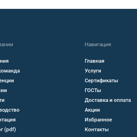
пании
Навигация
ния
Главная
команда
Услуги
енции
Сертификаты
сии
ГОСТы
ти
Доставка и оплата
водство
Акции
нтация
Избранное
г (pdf)
Контакты