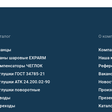
талог
О ком
ланцы
Компа
аны шаровые EXPARM
Наша 
мпенсаторы ЧЕГЛОК
Рефер
глушки ГОСТ 34785-21
Вакан
глушки АТК 24.200.02-90
Новос
глушки поворотные
Произ
воды
Презе
реходы
Катало