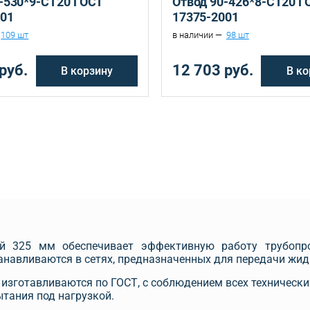
-530*9-СТ20 ГОСТ
Отвод 90-426*8-СТ20 Г
001
17375-2001
109 шт
в наличии —
98 шт
руб.
12 703 руб.
В корзину
В ко
ой 325 мм обеспечивает эффективную работу трубопр
анавливаются в сетях, предназначенных для передачи жидк
изготавливаются по ГОСТ, с соблюдением всех технически
ытания под нагрузкой.