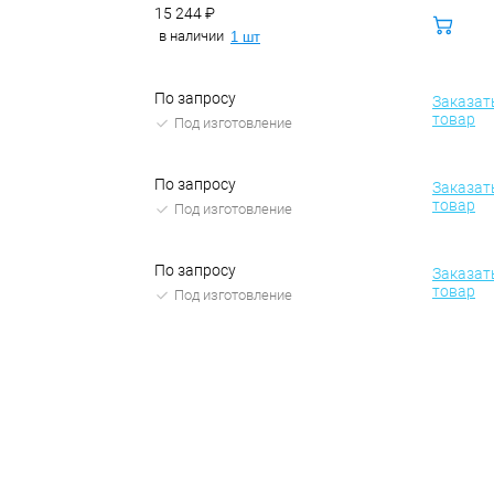
15 244 ₽
В
корзину
в наличии
1 шт
Санкт-Петербург, ул. Домостроительная, д.3 Д
По запросу
Заказат
товар
Под изготовление
По запросу
Заказат
товар
Под изготовление
По запросу
Заказат
товар
Под изготовление