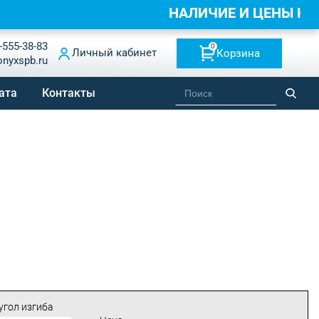
НАЛИЧИЕ И ЦЕНЫ Н
-555-38-83
0
Личный кабинет
Корзина
onyxspb.ru
ата
Контакты
 угол изгиба