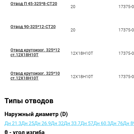
Отвод П 45-325*8-СТ20
20
17375-
Отвод 90-325*12-СТ20
20
17375-
Отвод крутоизог. 325*12
12Х18Н10Т
17375-
ст.12Х18Н10Т
Отвод крутоизог. 325*10
12Х18Н10Т
17375-
ст.12Х18Н10Т
Типы отводов
Наружный диаметр (D)
Дн 21.3
Дн 25
Дн 26.9
Дн 32
Дн 33.7
Дн 57
Дн 60.3
Дн 76
Дн 8
θ - угол изгиба