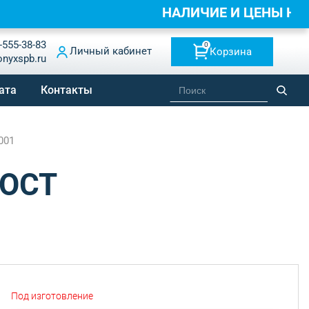
НАЛИЧИЕ И ЦЕНЫ Н
-555-38-83
0
Личный кабинет
Корзина
onyxspb.ru
ата
Контакты
001
ГОСТ
Под изготовление