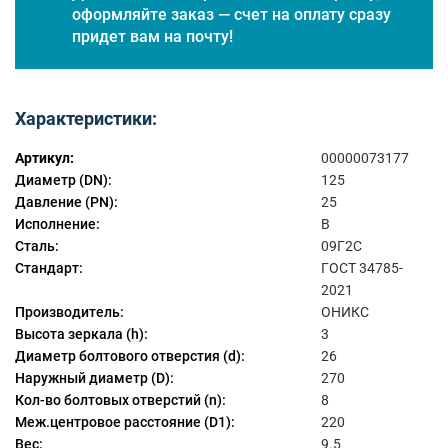
оформляйте заказ — счет на оплату сразу
придет вам на почту!
Характеристики:
Артикул:
00000073177
Диаметр (DN):
125
Давление (PN):
25
Исполнение:
B
Сталь:
09Г2С
Стандарт:
ГОСТ 34785-
2021
Производитель:
ОНИКС
Высота зеркала (h):
3
Диаметр болтового отверстия (d):
26
Наружный диаметр (D):
270
Кол-во болтовых отверстий (n):
8
Меж.центровое расстояние (D1):
220
Вес:
9.5