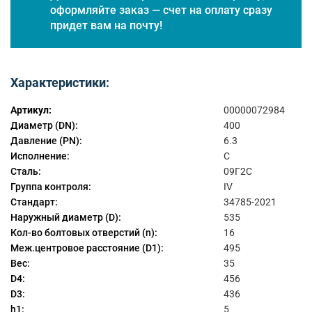
оформляйте заказ — счет на оплату сразу
придет вам на почту!
Характеристики:
Артикул:
00000072984
Диаметр (DN):
400
Давление (PN):
6.3
Исполнение:
C
Сталь:
09Г2С
Группа контроля:
IV
Стандарт:
34785-2021
Наружный диаметр (D):
535
Кол-во болтовых отверстий (n):
16
Меж.центровое расстояние (D1):
495
Вес:
35
D4:
456
D3:
436
h1:
5