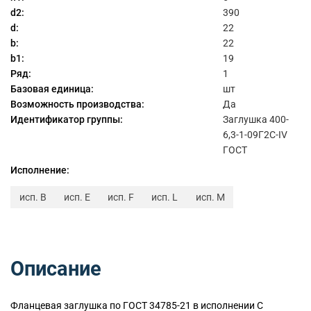
d2:
390
d:
22
b:
22
b1:
19
Ряд:
1
Базовая единица:
шт
Возможность производства:
Да
Идентификатор группы:
Заглушка 400-
6,3-1-09Г2С-IV
ГОСТ
Исполнение:
исп. B
исп. E
исп. F
исп. L
исп. M
Описание
Фланцевая заглушка по ГОСТ 34785-21 в исполнении C