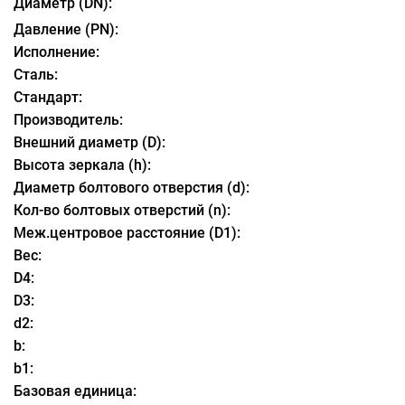
Диаметр (DN):
Давление (PN):
Исполнение:
Сталь:
Стандарт:
Производитель:
Внешний диаметр (D):
Высота зеркала (h):
Диаметр болтового отверстия (d):
Кол-во болтовых отверстий (n):
Меж.центровое расстояние (D1):
Вес:
D4:
D3:
d2:
b:
b1:
Базовая единица: