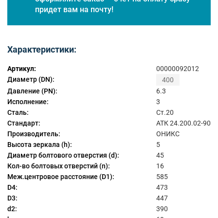
придет вам на почту!
Характеристики:
Артикул:
00000092012
Диаметр (DN):
400
Давление (PN):
6.3
Исполнение:
3
Сталь:
Ст.20
Стандарт:
АТК 24.200.02-90
Производитель:
ОНИКС
Высота зеркала (h):
5
Диаметр болтового отверстия (d):
45
Кол-во болтовых отверстий (n):
16
Меж.центровое расстояние (D1):
585
D4:
473
D3:
447
d2:
390