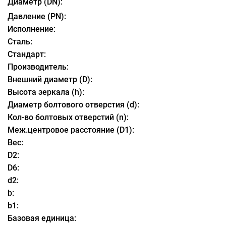
Диаметр (DN):
Давление (PN):
Исполнение:
Сталь:
Стандарт:
Производитель:
Внешний диаметр (D):
Высота зеркала (h):
Диаметр болтового отверстия (d):
Кол-во болтовых отверстий (n):
Меж.центровое расстояние (D1):
Вес:
D2:
D6:
d2:
b:
b1:
Базовая единица: