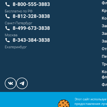
Ф
8-800-555-3883
Кр
Бесплатно по РФ
8-812-328-3838
Ко
Санкт-Петербург
За
8-499-673-3838
За
Москва
8-343-384-3838
За
Екатеринбург
От
Пе
Тр
Ко
фл
Фл
Этот сайт используе
предоставления лучш