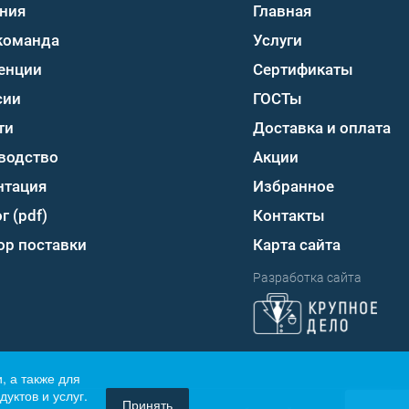
ния
Главная
команда
Услуги
енции
Сертификаты
сии
ГОСТы
ти
Доставка и оплата
водство
Акции
нтация
Избранное
г (pdf)
Контакты
ор поставки
Карта сайта
Разработка сайта
, а также для
уктов и услуг.
Принять