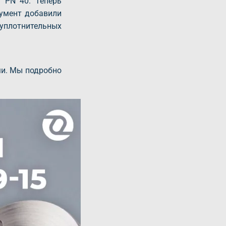
 PN 40. Теперь
кумент добавили
 уплотнительных
ми. Мы подробно