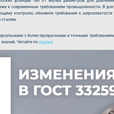
плоских фланцев тип 01 малых диаметров для давления
лиже к современным требованиям промышленности. В до
ющему контролю, обновили требования к шероховатости
 сталям.
ерсальными с более прозрачными и точными требования
 знаний. Читайте по
ссылке