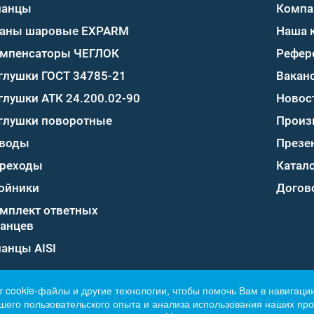
ланцы
Компа
аны шаровые EXPARM
Наша 
мпенсаторы ЧЕГЛОК
Рефер
глушки ГОСТ 34785-21
Вакан
глушки АТК 24.200.02-90
Новос
глушки поворотные
Произ
воды
Презе
реходы
Катало
ойники
Догов
мплект ответных
анцев
анцы AISI
т cookie-файлы и другие технологии, чтобы помочь Вам в навигации
его пользовательского опыта и анализа использования наших прод