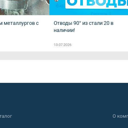
 металлургов с
Отводы 90° из стали 20 в
!
наличии!
13.07.2026
талог
О ком