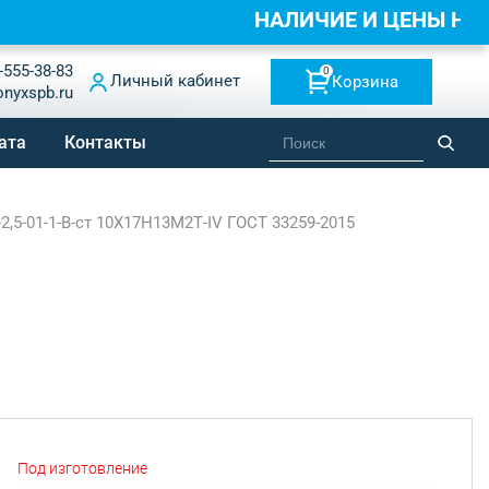
НАЛИЧИЕ И ЦЕНЫ НА
-555-38-83
0
Личный кабинет
Корзина
onyxspb.ru
ата
Контакты
,5-01-1-B-ст 10Х17Н13М2Т-IV ГОСТ 33259-2015
Под изготовление