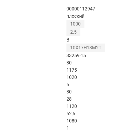
00000112947
плоский
1000
2.5
B
10Х17Н13М2Т
33259-15
30
1175
1020
5
30
28
1120
52,6
1080
1