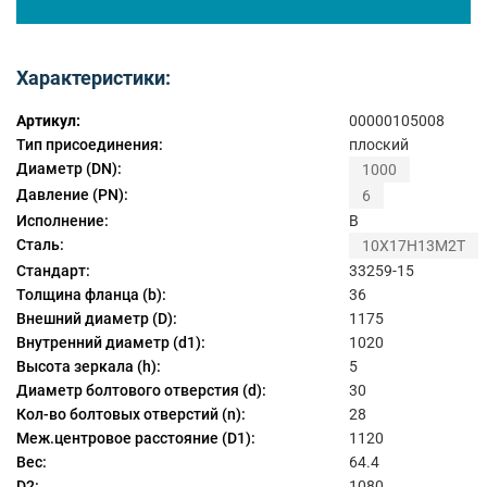
Характеристики:
Артикул:
00000105008
Тип присоединения:
плоский
Диаметр (DN):
1000
Давление (PN):
6
Исполнение:
B
Сталь:
10Х17Н13М2Т
Стандарт:
33259-15
Толщина фланца (b):
36
Внешний диаметр (D):
1175
Внутренний диаметр (d1):
1020
Высота зеркала (h):
5
Диаметр болтового отверстия (d):
30
Кол-во болтовых отверстий (n):
28
Меж.центровое расстояние (D1):
1120
Вес:
64.4
D2:
1080