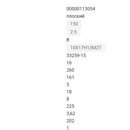
00000113054
плоский
150
2.5
B
10Х17Н13М2Т
33259-15
16
260
161
3
18
8
225
3,62
202
1