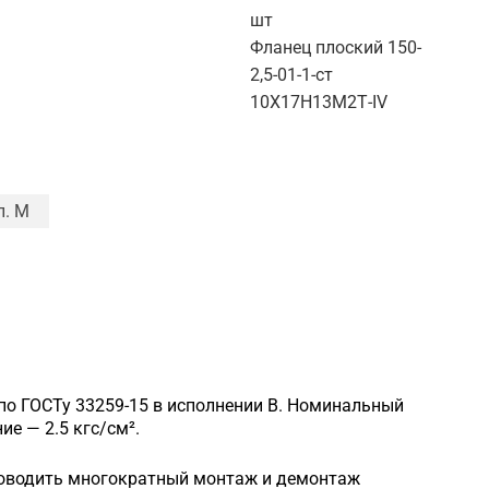
шт
Фланец плоский 150-
2,5-01-1-ст
10Х17Н13М2Т-IV
п. M
по ГОСТу 33259-15 в исполнении B. Номинальный
е — 2.5 кгс/см².
роводить многократный монтаж и демонтаж