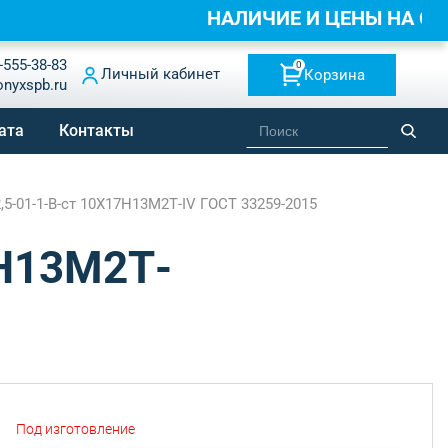
НАЛИЧИЕ И ЦЕНЫ НА С
-555-38-83
0
Личный кабинет
Корзина
onyxspb.ru
ата
Контакты
5-01-1-B-ст 10Х17Н13М2Т-IV ГОСТ 33259-2015
7Н13М2Т-
Под изготовление