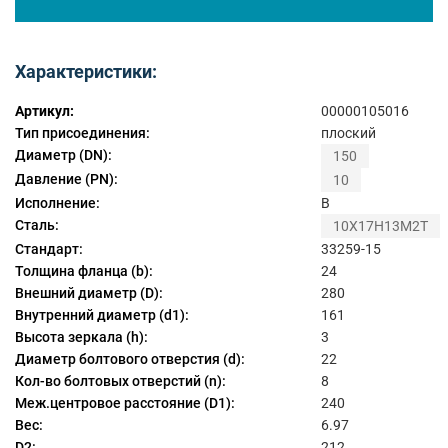
Характеристики:
Артикул:
00000105016
Тип присоединения:
плоский
Диаметр (DN):
150
Давление (PN):
10
Исполнение:
B
Сталь:
10Х17Н13М2Т
Стандарт:
33259-15
Толщина фланца (b):
24
Внешний диаметр (D):
280
Внутренний диаметр (d1):
161
Высота зеркала (h):
3
Диаметр болтового отверстия (d):
22
Кол-во болтовых отверстий (n):
8
Меж.центровое расстояние (D1):
240
Вес:
6.97
D2:
212