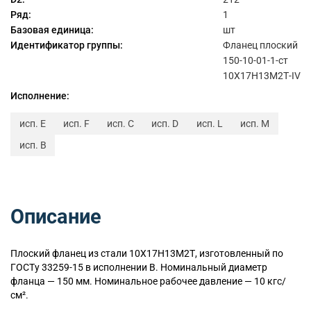
Ряд:
1
Базовая единица:
шт
Идентификатор группы:
Фланец плоский
150-10-01-1-ст
10Х17Н13М2Т-IV
Исполнение:
исп. E
исп. F
исп. C
исп. D
исп. L
исп. M
исп. B
Описание
Плоский
фланец из стали 10Х17Н13М2Т, изготовленный по
ГОСТу 33259-15 в исполнении B. Номинальный диаметр
фланца — 150 мм. Номинальное рабочее давление — 10 кгс/
см².