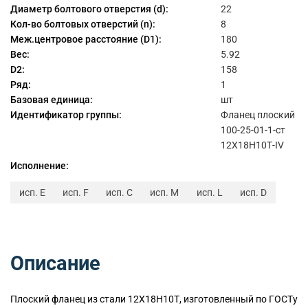
Диаметр болтового отверстия (d):
22
Кол-во болтовых отверстий (n):
8
Меж.центровое расстояние (D1):
180
Вес:
5.92
D2:
158
Ряд:
1
Базовая единица:
шт
Идентификатор группы:
Фланец плоский
100-25-01-1-ст
12Х18Н10Т-IV
Исполнение:
исп. E
исп. F
исп. C
исп. M
исп. L
исп. D
Описание
Плоский
фланец из стали 12Х18Н10Т, изготовленный по ГОСТу