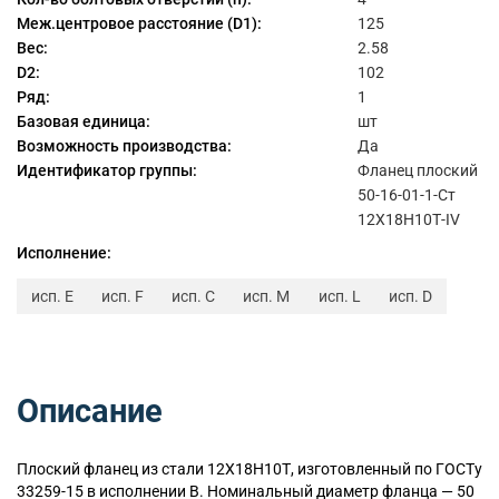
Меж.центровое расстояние (D1):
125
Вес:
2.58
D2:
102
Ряд:
1
Базовая единица:
шт
Возможность производства:
Да
Идентификатор группы:
Фланец плоский
50-16-01-1-Ст
12Х18Н10Т-IV
Исполнение:
исп. E
исп. F
исп. C
исп. M
исп. L
исп. D
Описание
Плоский
фланец из стали 12Х18Н10Т, изготовленный по ГОСТу
33259-15 в исполнении B. Номинальный диаметр фланца — 50