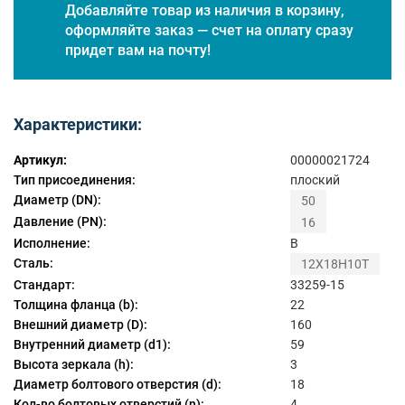
Добавляйте товар из наличия в корзину,
оформляйте заказ — счет на оплату сразу
придет вам на почту!
Характеристики:
Артикул:
00000021724
Тип присоединения:
плоский
Диаметр (DN):
50
Давление (PN):
16
Исполнение:
B
Сталь:
12Х18Н10Т
Стандарт:
33259-15
Толщина фланца (b):
22
Внешний диаметр (D):
160
Внутренний диаметр (d1):
59
Высота зеркала (h):
3
Диаметр болтового отверстия (d):
18
Кол-во болтовых отверстий (n):
4