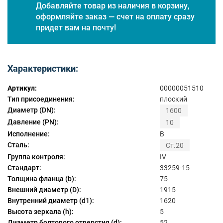
Добавляйте товар из наличия в корзину,
оформляйте заказ — счет на оплату сразу
придет вам на почту!
Характеристики:
Артикул:
00000051510
Тип присоединения:
плоский
Диаметр (DN):
1600
Давление (PN):
10
Исполнение:
B
Сталь:
Ст.20
Группа контроля:
IV
Стандарт:
33259-15
Толщина фланца (b):
75
Внешний диаметр (D):
1915
Внутренний диаметр (d1):
1620
Высота зеркала (h):
5
Диаметр болтового отверстия (d):
52