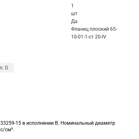
1
шт
Да
Фланец плоский 65-
10-01-1-ст 20-IV
п. D
у 33259-15 в исполнении B. Номинальный диаметр
с/см².