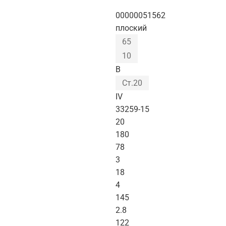
00000051562
плоский
65
10
B
Ст.20
IV
33259-15
20
180
78
3
18
4
145
2.8
122