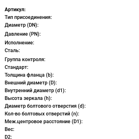
Артикул:
Тип присоединения:
Диаметр (DN):
Давление (PN):
Исполнение:
Сталь:
Группа контроля:
Стандарт:
Толщина фланца (b):
Внешний диаметр (D):
Внутренний диаметр (d1):
Высота зеркала (h):
Диаметр болтового отверстия (d):
Кол-во болтовых отверстий (n):
Меж.центровое расстояние (D1):
Вес:
D2: