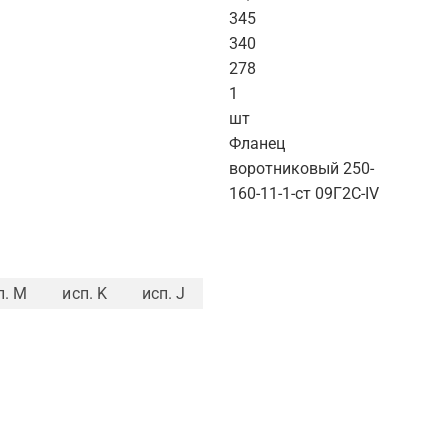
345
340
278
1
шт
Фланец
воротниковый 250-
160-11-1-ст 09Г2С-IV
п. M
исп. K
исп. J