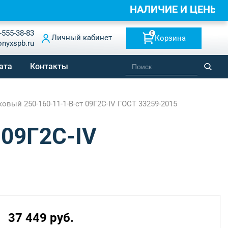
НАЛИЧИЕ И ЦЕНЫ 
-555-38-83
0
Личный кабинет
Корзина
onyxspb.ru
ата
Контакты
вый 250-160-11-1-B-ст 09Г2С-IV ГОСТ 33259-2015
 09Г2С-IV
37 449 руб.