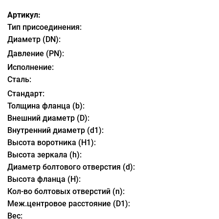
Артикул:
Тип присоединения:
Диаметр (DN):
Давление (PN):
Исполнение:
Сталь:
Стандарт:
Толщина фланца (b):
Внешний диаметр (D):
Внутренний диаметр (d1):
Высота воротника (H1):
Высота зеркала (h):
Диаметр болтового отверстия (d):
Высота фланца (H):
Кол-во болтовых отверстий (n):
Меж.центровое расстояние (D1):
Вес: