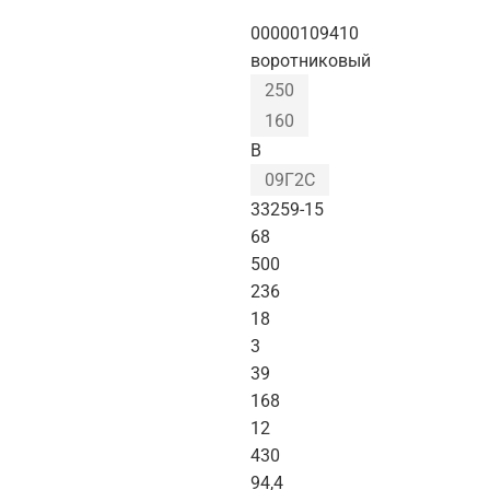
00000109410
воротниковый
250
160
B
09Г2С
33259-15
68
500
236
18
3
39
168
12
430
94,4