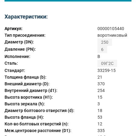
Характеристики:
Артикул:
00000105440
Тип присоединения:
воротниковый
Диаметр (DN):
250
Давление (PN):
6
Исполнение:
B
Сталь:
09Г2С
Стандарт:
33259-15
Толщина фланца (b):
21
Внешний диаметр (D):
370
Внутренний диаметр (d1):
254
Высота воротника (H1):
15
Высота зеркала (h):
3
Диаметр болтового отверстия (d):
18
Высота фланца (H):
53
Кол-во болтовых отверстий (n):
12
Меж.центровое расстояние (D1):
335