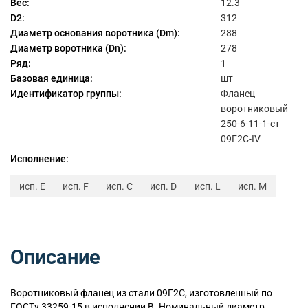
Вес:
12.3
D2:
312
Диаметр основания воротника (Dm):
288
Диаметр воротника (Dn):
278
Ряд:
1
Базовая единица:
шт
Идентификатор группы:
Фланец
воротниковый
250-6-11-1-ст
09Г2С-IV
Исполнение:
исп. E
исп. F
исп. C
исп. D
исп. L
исп. M
Описание
Воротниковый
фланец из стали 09Г2С, изготовленный по
ГОСТу 33259-15 в исполнении B. Номинальный диаметр