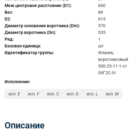
Меж.центровое расстояние (D1):
660
Вес:
89
D2:
615
Диаметр основания воротника (Dm):
570
Диаметр воротника (Dn):
535
Ряд:
1
Базовая единица:
шт
Идентификатор группы:
Фланец
воротниковый
500-25-11-1-ст
09Г2С-IV
Исполнение:
исп. E
исп. F
исп. C
исп. D
исп. L
исп. M
Описание