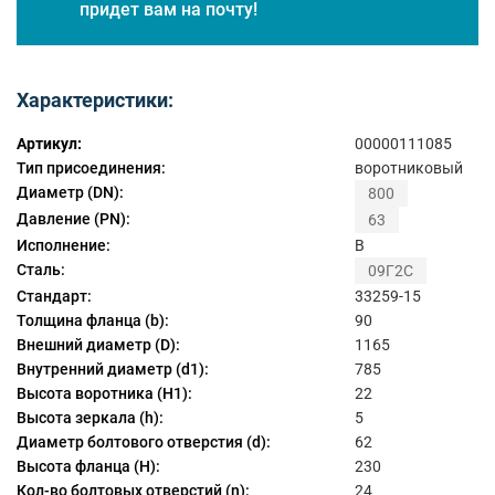
придет вам на почту!
Характеристики:
Артикул:
00000111085
Тип присоединения:
воротниковый
Диаметр (DN):
800
Давление (PN):
63
Исполнение:
B
Сталь:
09Г2С
Стандарт:
33259-15
Толщина фланца (b):
90
Внешний диаметр (D):
1165
Внутренний диаметр (d1):
785
Высота воротника (H1):
22
Высота зеркала (h):
5
Диаметр болтового отверстия (d):
62
Высота фланца (H):
230
Кол-во болтовых отверстий (n):
24