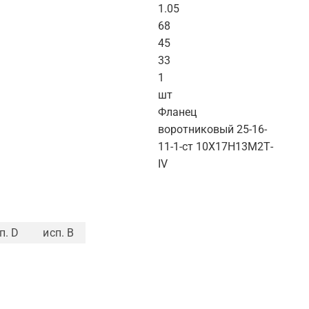
1.05
68
45
33
1
шт
Фланец
воротниковый 25-16-
11-1-ст 10Х17Н13М2Т-
IV
п. D
исп. B