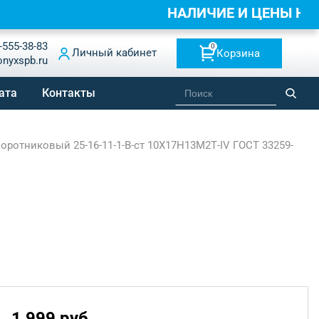
НАЛИЧИЕ И ЦЕНЫ НА
-555-38-83
0
Личный кабинет
Корзина
onyxspb.ru
ата
Контакты
оротниковый 25-16-11-1-B-ст 10Х17Н13М2Т-IV ГОСТ 33259-
1 999 руб.