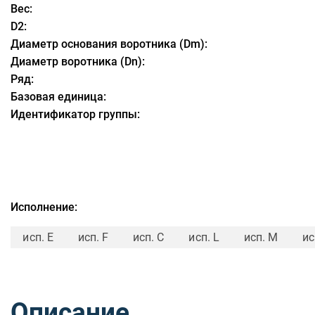
Вес:
D2:
Диаметр основания воротника (Dm):
Диаметр воротника (Dn):
Ряд:
Базовая единица:
Идентификатор группы:
Исполнение:
исп. E
исп. F
исп. C
исп. L
исп. M
ис
Описание