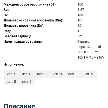
Меж.центровое расстояние (D1):
160
Вес:
3.67
D2:
133
Диаметр основания воротника (Dm):
105
Диаметр воротника (Dn):
90
Ряд:
1
Базовая единица:
шт
Идентификатор группы:
Фланец
воротниковый
80-10-11-1-ст
10Х17Н13М2Т-IV
Исполнение:
исп. E
исп. F
исп. C
исп. D
исп. L
исп. M
исп. B
исп. B
Описание