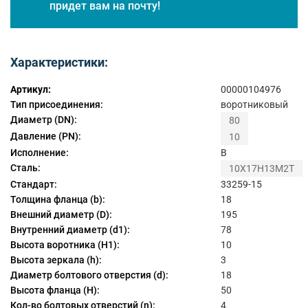
придет вам на почту!
Характеристики:
Артикул:
00000104976
Тип присоединения:
воротниковый
Диаметр (DN):
80
Давление (PN):
10
Исполнение:
B
Сталь:
10Х17Н13М2Т
Стандарт:
33259-15
Толщина фланца (b):
18
Внешний диаметр (D):
195
Внутренний диаметр (d1):
78
Высота воротника (H1):
10
Высота зеркала (h):
3
Диаметр болтового отверстия (d):
18
Высота фланца (H):
50
Кол-во болтовых отверстий (n):
4