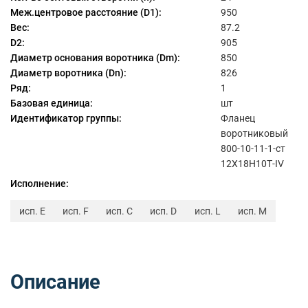
Меж.центровое расстояние (D1):
950
Вес:
87.2
D2:
905
Диаметр основания воротника (Dm):
850
Диаметр воротника (Dn):
826
Ряд:
1
Базовая единица:
шт
Идентификатор группы:
Фланец
воротниковый
800-10-11-1-ст
12Х18Н10Т-IV
Исполнение:
исп. E
исп. F
исп. C
исп. D
исп. L
исп. M
Описание