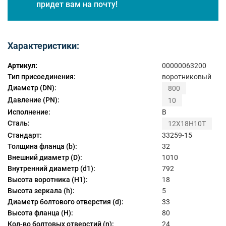
придет вам на почту!
Характеристики:
Артикул:
00000063200
Тип присоединения:
воротниковый
Диаметр (DN):
800
Давление (PN):
10
Исполнение:
B
Сталь:
12Х18Н10Т
Стандарт:
33259-15
Толщина фланца (b):
32
Внешний диаметр (D):
1010
Внутренний диаметр (d1):
792
Высота воротника (H1):
18
Высота зеркала (h):
5
Диаметр болтового отверстия (d):
33
Высота фланца (H):
80
Кол-во болтовых отверстий (n):
24