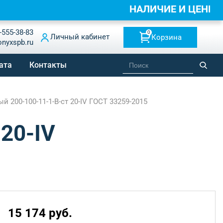
НАЛИЧИЕ И ЦЕНЫ 
-555-38-83
0
Личный кабинет
Корзина
onyxspb.ru
ата
Контакты
 200-100-11-1-B-ст 20-IV ГОСТ 33259-2015
20-IV
15 174 руб.