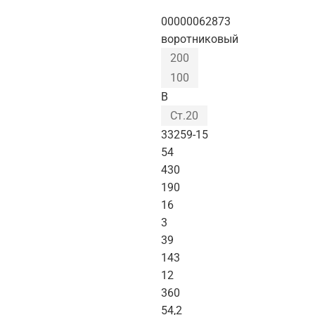
00000062873
воротниковый
200
100
B
Ст.20
33259-15
54
430
190
16
3
39
143
12
360
54,2