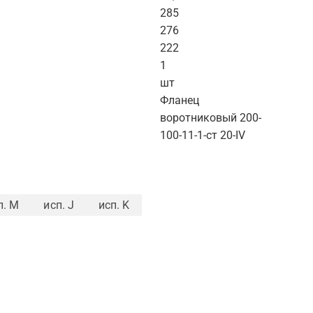
285
276
222
1
шт
Фланец
воротниковый 200-
100-11-1-ст 20-IV
п. M
исп. J
исп. K