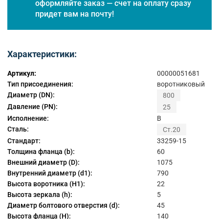
оформляйте заказ — счет на оплату сразу
придет вам на почту!
Характеристики:
Артикул:
00000051681
Тип присоединения:
воротниковый
Диаметр (DN):
800
Давление (PN):
25
Исполнение:
B
Сталь:
Ст.20
Стандарт:
33259-15
Толщина фланца (b):
60
Внешний диаметр (D):
1075
Внутренний диаметр (d1):
790
Высота воротника (H1):
22
Высота зеркала (h):
5
Диаметр болтового отверстия (d):
45
Высота фланца (H):
140