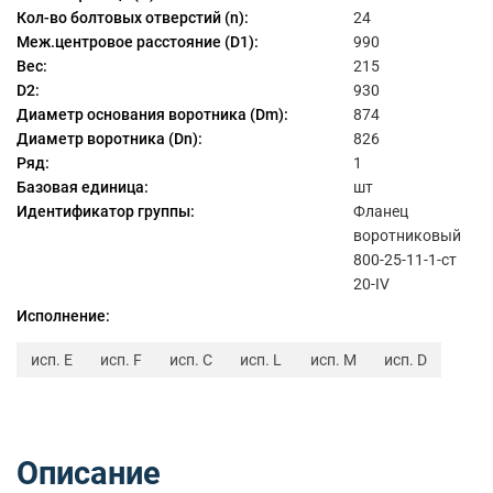
Кол-во болтовых отверстий (n):
24
Меж.центровое расстояние (D1):
990
Вес:
215
D2:
930
Диаметр основания воротника (Dm):
874
Диаметр воротника (Dn):
826
Ряд:
1
Базовая единица:
шт
Идентификатор группы:
Фланец
воротниковый
800-25-11-1-ст
20-IV
Исполнение:
исп. E
исп. F
исп. C
исп. L
исп. M
исп. D
Описание