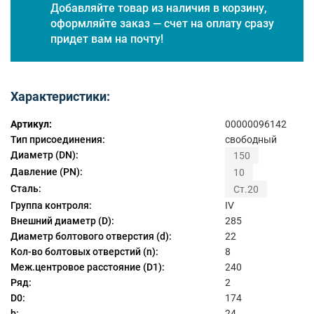
Добавляйте товар из наличия в корзину,
оформляйте заказ — счет на оплату сразу
придет вам на почту!
Характеристики:
Артикул:
00000096142
Тип присоединения:
свободный
Диаметр (DN):
150
Давление (PN):
10
Сталь:
Ст.20
Группа контроля:
IV
Внешний диаметр (D):
285
Диаметр болтового отверстия (d):
22
Кол-во болтовых отверстий (n):
8
Меж.центровое расстояние (D1):
240
Ряд:
2
D0:
174
b:
24