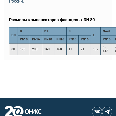
России.
Размеры компенсаторов фланцевых DN 80
D
D1
B
N-od
DN
L
PN10
PN16
PN10
PN16
PN10
PN16
PN10
4-
80
195
200
160
160
17
21
132
ø18