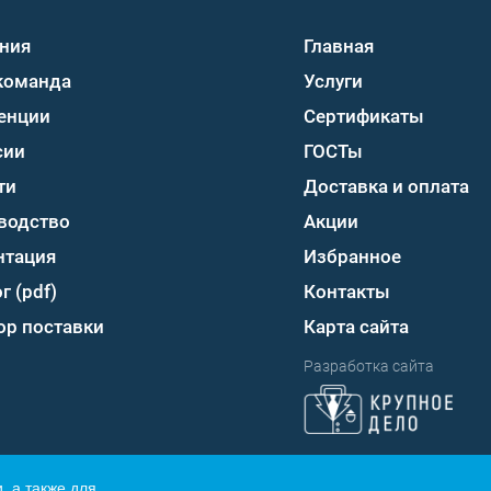
ния
Главная
команда
Услуги
енции
Сертификаты
сии
ГОСТы
ти
Доставка и оплата
водство
Акции
нтация
Избранное
г (pdf)
Контакты
ор поставки
Карта сайта
Разработка сайта
, а также для