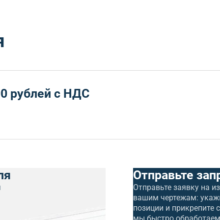
я
0 рублей с НДС
ля
Отправьте зап
я
Отправьте заявку на и
вашим чертежам: укаж
позиции и прикрепите 
мы быстро обработаем