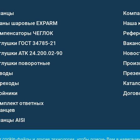
ланцы
Компа
аны шаровые EXPARM
Наша 
мпенсаторы ЧЕГЛОК
Рефер
глушки ГОСТ 34785-21
Вакан
глушки АТК 24.200.02-90
Новос
глушки поворотные
Произ
воды
Презе
реходы
Катало
ойники
Догов
мплект ответных
анцев
анцы AISI
т cookie-файлы и другие технологии, чтобы помочь Вам в навигации