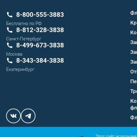
Ф
8-800-555-3883
Кр
Бесплатно по РФ
8-812-328-3838
Ко
Санкт-Петербург
За
8-499-673-3838
За
Москва
8-343-384-3838
За
Екатеринбург
От
Пе
Тр
Ко
фл
Фл
Этот сайт используе