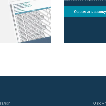
Оформить заявку
талог
О ком