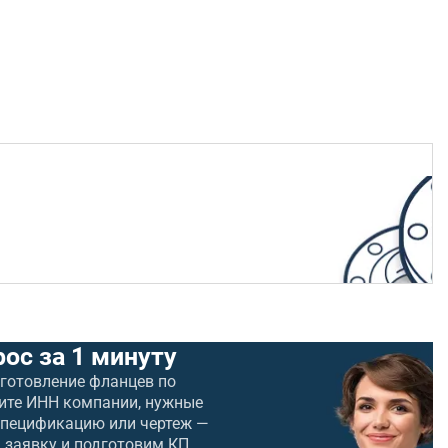
рос за 1 минуту
зготовление фланцев по
ите ИНН компании, нужные
спецификацию или чертеж —
 заявку и подготовим КП.