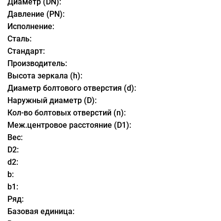
Диаметр (DN):
Давление (PN):
Исполнение:
Сталь:
Стандарт:
Производитель:
Высота зеркала (h):
Диаметр болтового отверстия (d):
Наружный диаметр (D):
Кол-во болтовых отверстий (n):
Меж.центровое расстояние (D1):
Вес:
D2:
d2:
b:
b1:
Ряд:
Базовая единица: