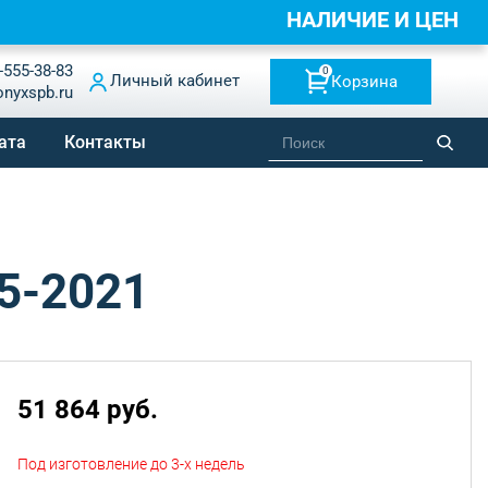
НАЛИЧИЕ И ЦЕНЫ
-555-38-83
0
Личный кабинет
Корзина
onyxspb.ru
ата
Контакты
5-2021
51 864 руб.
Под изготовление до 3-х недель