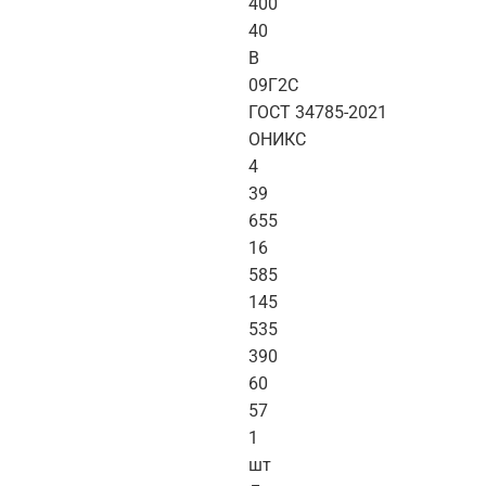
400
40
B
09Г2С
ГОСТ 34785-2021
ОНИКС
4
39
655
16
585
145
535
390
60
57
1
шт