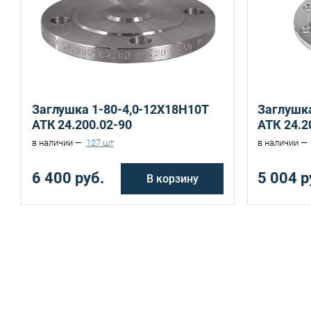
Санкт-Петербург, ул. Домостроительная, д.3 Д
Заглушка 1-80-4,0-12Х18Н10Т
Заглушка
АТК 24.200.02-90
АТК 24.2
в наличии —
127 шт
в наличии —
6 400 руб.
5 004 р
В корзину