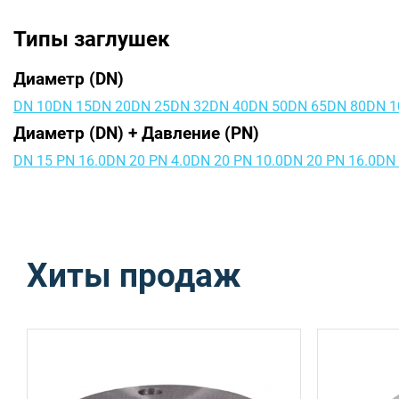
Типы заглушек
Диаметр (DN)
DN 10
DN 15
DN 20
DN 25
DN 32
DN 40
DN 50
DN 65
DN 80
DN 1
Диаметр (DN) + Давление (PN)
DN 15 PN 16.0
DN 20 PN 4.0
DN 20 PN 10.0
DN 20 PN 16.0
DN 
Хиты продаж