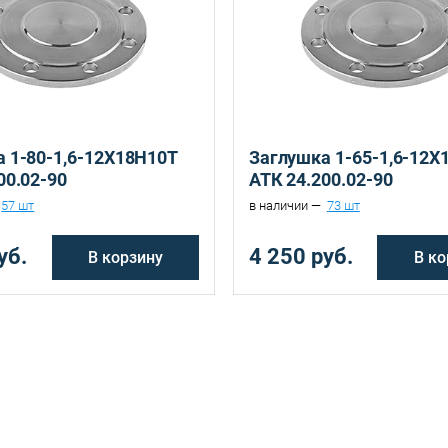
Санкт-Петербург, ул. Домостроительная, д.3 Д
 1-80-1,6-12Х18Н10Т
Заглушка 1-65-1,6-12Х
00.02-90
АТК 24.200.02-90
57 шт
в наличии —
73 шт
уб.
4 250 руб.
В корзину
В ко