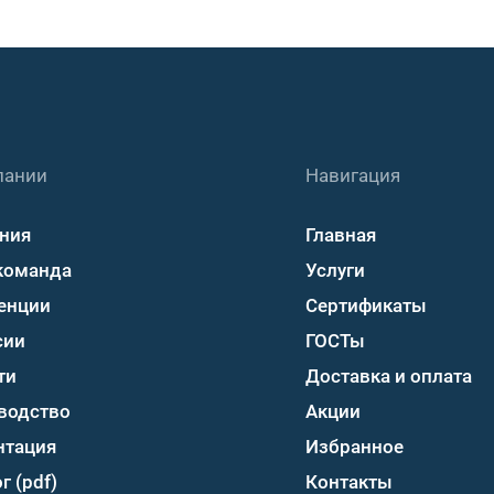
пании
Навигация
ния
Главная
команда
Услуги
енции
Сертификаты
сии
ГОСТы
ти
Доставка и оплата
водство
Акции
нтация
Избранное
г (pdf)
Контакты