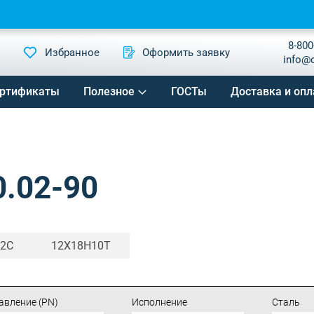
8-800
Избранное
Оформить заявку
info@
ртификаты
Полезное
ГОСТы
Доставка и опл
0.02-90
Г2С
12Х18Н10Т
авление (PN)
Исполнение
Сталь