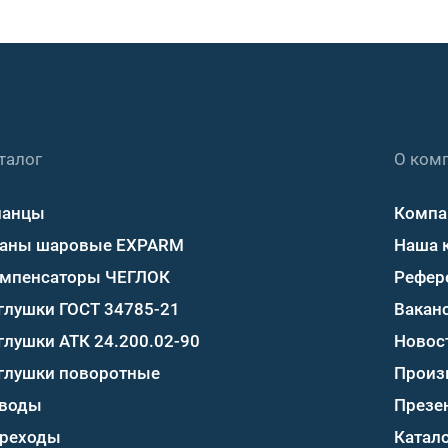
талог
О ком
ланцы
Компа
аны шаровые EXPARM
Наша 
мпенсаторы ЧЕГЛОК
Рефер
глушки ГОСТ 34785-21
Вакан
глушки АТК 24.200.02-90
Новос
глушки поворотные
Произ
воды
Презе
реходы
Катало