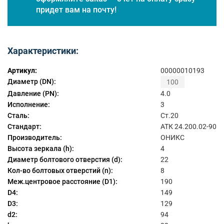
придет вам на почту!
Характеристики:
Артикул:
00000010193
Диаметр (DN):
100
Давление (PN):
4.0
Исполнение:
3
Сталь:
Ст.20
Стандарт:
АТК 24.200.02-90
Производитель:
ОНИКС
Высота зеркала (h):
4
Диаметр болтового отверстия (d):
22
Кол-во болтовых отверстий (n):
8
Меж.центровое расстояние (D1):
190
D4:
149
D3:
129
d2:
94