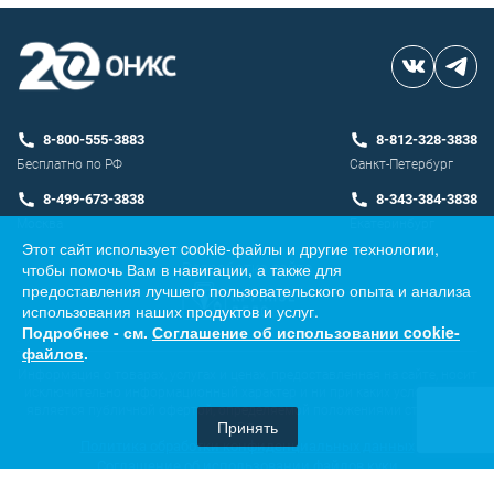
8-800-555-3883
8-812-328-3838
Бесплатно по РФ
Санкт-Петербург
8-499-673-3838
8-343-384-3838
Москва
Екатеринбург
Этот сайт использует cookie-файлы и другие технологии,
чтобы помочь Вам в навигации, а также для
Разработка сайта
предоставления лучшего пользовательского опыта и анализа
использования наших продуктов и услуг.
Подробнее - см.
Соглашение об использовании cookie-
файлов
.
Информация о товарах, услугах и ценах, предоставленная на сайте, носит
исключительно информационный характер и ни при каких условиях не
является публичной офертой, определяемой положениями ст. 437 ГК
Принять
РФ.
Политика обработки конфиденциальных данных
Соглашение об использовании файлов куки
© 2006—2026, ООО «ОНИКС»
ИНН:7801405107