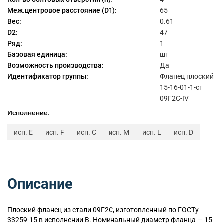
Меж.центровое расстояние (D1):
65
Вес:
0.61
D2:
47
Ряд:
1
Базовая единица:
шт
Возможность производства:
Да
Идентификатор группы:
Фланец плоский
15-16-01-1-ст
09Г2С-IV
Исполнение:
исп. E
исп. F
исп. C
исп. M
исп. L
исп. D
Описание
Плоский
фланец из стали 09Г2С, изготовленный по ГОСТу
33259-15 в исполнении B. Номинальный диаметр фланца — 15