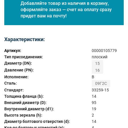
Добавляйте товар из наличия в корзину,
оформляйте заказ — счет на оплату сразу
придет вам на почту!
Характеристики:
Артикул:
00000105779
Тип присоединения:
плоский
Диаметр (DN):
15
Давление (PN):
16
Исполнение:
B
Сталь:
09Г2С
Стандарт:
33259-15
Толщина фланца (b):
14
Внешний диаметр (D):
95
Внутренний диаметр (d1):
19
Высота зеркала (h):
2
Диаметр болтового отверстия (d):
14
Кол-во болтовых отверстий (n):
4