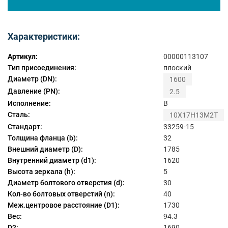
Характеристики:
Артикул:
00000113107
Тип присоединения:
плоский
Диаметр (DN):
1600
Давление (PN):
2.5
Исполнение:
B
Сталь:
10Х17Н13М2Т
Стандарт:
33259-15
Толщина фланца (b):
32
Внешний диаметр (D):
1785
Внутренний диаметр (d1):
1620
Высота зеркала (h):
5
Диаметр болтового отверстия (d):
30
Кол-во болтовых отверстий (n):
40
Меж.центровое расстояние (D1):
1730
Вес:
94.3
D2:
1690