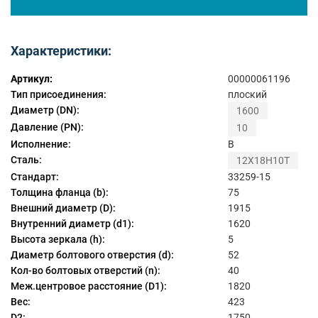
Характеристики:
Артикул:
00000061196
Тип присоединения:
плоский
Диаметр (DN):
1600
Давление (PN):
10
Исполнение:
B
Сталь:
12Х18Н10Т
Стандарт:
33259-15
Толщина фланца (b):
75
Внешний диаметр (D):
1915
Внутренний диаметр (d1):
1620
Высота зеркала (h):
5
Диаметр болтового отверстия (d):
52
Кол-во болтовых отверстий (n):
40
Меж.центровое расстояние (D1):
1820
Вес:
423
D2:
1750