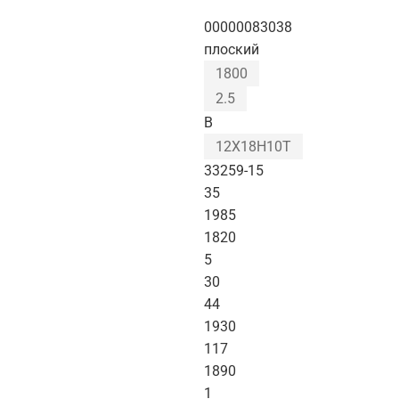
00000083038
плоский
1800
2.5
B
12Х18Н10Т
33259-15
35
1985
1820
5
30
44
1930
117
1890
1