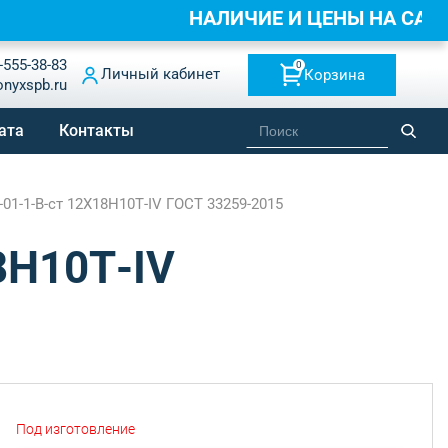
НАЛИЧИЕ И ЦЕНЫ НА СА
-555-38-83
0
Личный кабинет
Корзина
onyxspb.ru
ата
Контакты
01-1-B-ст 12Х18Н10Т-IV ГОСТ 33259-2015
8Н10Т-IV
Под изготовление