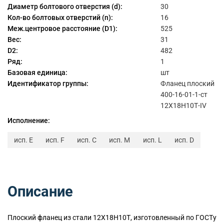
Диаметр болтового отверстия (d):
30
Кол-во болтовых отверстий (n):
16
Меж.центровое расстояние (D1):
525
Вес:
31
D2:
482
Ряд:
1
Базовая единица:
шт
Идентификатор группы:
Фланец плоский
400-16-01-1-ст
12Х18Н10Т-IV
Исполнение:
исп. E
исп. F
исп. C
исп. M
исп. L
исп. D
Описание
Плоский
фланец из стали 12Х18Н10Т, изготовленный по ГОСТу