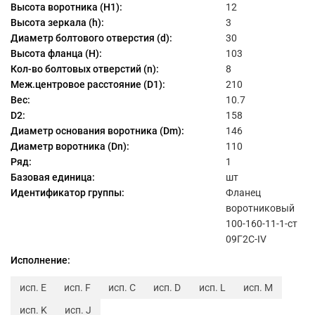
Высота воротника (H1):
12
Высота зеркала (h):
3
Диаметр болтового отверстия (d):
30
Высота фланца (H):
103
Кол-во болтовых отверстий (n):
8
Меж.центровое расстояние (D1):
210
Вес:
10.7
D2:
158
Диаметр основания воротника (Dm):
146
Диаметр воротника (Dn):
110
Ряд:
1
Базовая единица:
шт
Идентификатор группы:
Фланец
воротниковый
100-160-11-1-ст
09Г2С-IV
Исполнение:
исп. E
исп. F
исп. C
исп. D
исп. L
исп. M
исп. K
исп. J