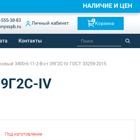
НАЛИЧИЕ И ЦЕНЫ
-555-38-83
0
Личный кабинет
Корзина
onyxspb.ru
ата
Контакты
вый 3400-6-11-2-B-ст 09Г2С-IV ГОСТ 33259-2015
09Г2С-IV
Под изготовление