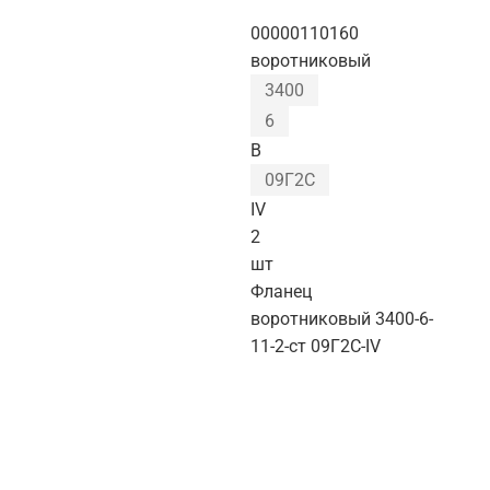
00000110160
воротниковый
3400
6
B
09Г2С
IV
2
шт
Фланец
воротниковый 3400-6-
11-2-ст 09Г2С-IV