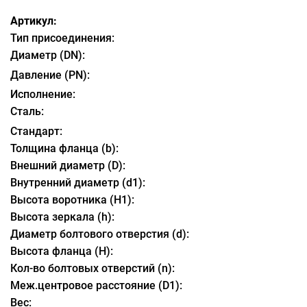
Артикул:
Тип присоединения:
Диаметр (DN):
Давление (PN):
Исполнение:
Сталь:
Стандарт:
Толщина фланца (b):
Внешний диаметр (D):
Внутренний диаметр (d1):
Высота воротника (H1):
Высота зеркала (h):
Диаметр болтового отверстия (d):
Высота фланца (H):
Кол-во болтовых отверстий (n):
Меж.центровое расстояние (D1):
Вес: