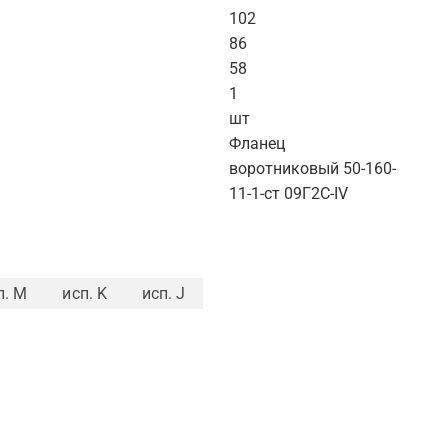
102
86
58
1
шт
Фланец
воротниковый 50-160-
11-1-ст 09Г2С-IV
п. M
исп. K
исп. J