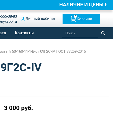
НАЛИЧИЕ И ЦЕНЫ НА
-555-38-83
0
Личный кабинет
Корзина
onyxspb.ru
ата
Контакты
вый 50-160-11-1-B-ст 09Г2С-IV ГОСТ 33259-2015
09Г2С-IV
3 000 руб.