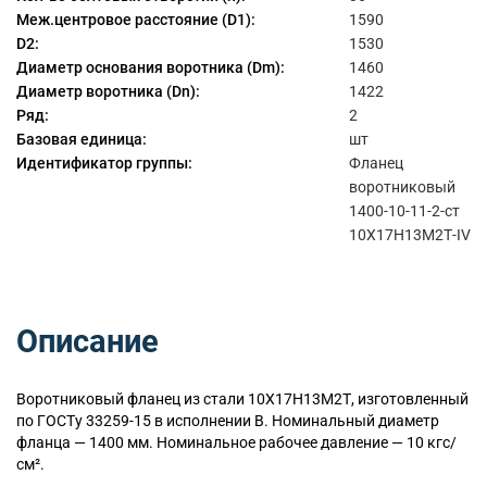
Меж.центровое расстояние (D1):
1590
D2:
1530
Диаметр основания воротника (Dm):
1460
Диаметр воротника (Dn):
1422
Ряд:
2
Базовая единица:
шт
Идентификатор группы:
Фланец
воротниковый
1400-10-11-2-ст
10Х17Н13М2Т-IV
Описание
Воротниковый
фланец из стали 10Х17Н13М2Т, изготовленный
по ГОСТу 33259-15 в исполнении B. Номинальный диаметр
фланца — 1400 мм. Номинальное рабочее давление — 10 кгс/
см².