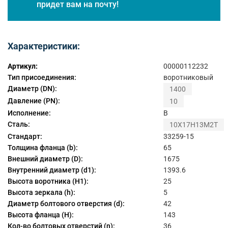
придет вам на почту!
Характеристики:
Артикул:
00000112232
Тип присоединения:
воротниковый
Диаметр (DN):
1400
Давление (PN):
10
Исполнение:
B
Сталь:
10Х17Н13М2Т
Стандарт:
33259-15
Толщина фланца (b):
65
Внешний диаметр (D):
1675
Внутренний диаметр (d1):
1393.6
Высота воротника (H1):
25
Высота зеркала (h):
5
Диаметр болтового отверстия (d):
42
Высота фланца (H):
143
Кол-во болтовых отверстий (n):
36