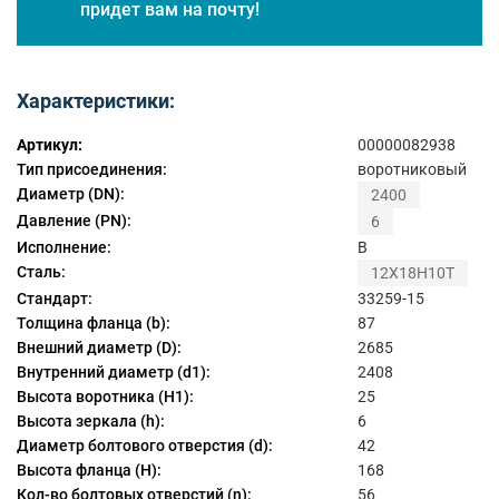
придет вам на почту!
Характеристики:
Артикул:
00000082938
Тип присоединения:
воротниковый
Диаметр (DN):
2400
Давление (PN):
6
Исполнение:
B
Сталь:
12Х18Н10Т
Стандарт:
33259-15
Толщина фланца (b):
87
Внешний диаметр (D):
2685
Внутренний диаметр (d1):
2408
Высота воротника (H1):
25
Высота зеркала (h):
6
Диаметр болтового отверстия (d):
42
Высота фланца (H):
168
Кол-во болтовых отверстий (n):
56