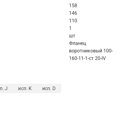
158
146
110
1
шт
Фланец
воротниковый 100-
160-11-1-ст 20-IV
п. J
исп. K
исп. D