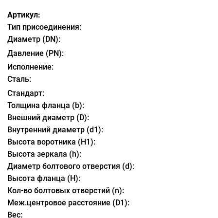
Артикул:
Тип присоединения:
Диаметр (DN):
Давление (PN):
Исполнение:
Сталь:
Стандарт:
Толщина фланца (b):
Внешний диаметр (D):
Внутренний диаметр (d1):
Высота воротника (H1):
Высота зеркала (h):
Диаметр болтового отверстия (d):
Высота фланца (H):
Кол-во болтовых отверстий (n):
Меж.центровое расстояние (D1):
Вес: