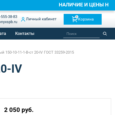
НАЛИЧИЕ И ЦЕНЫ НА
-555-38-83
0
Личный кабинет
Корзина
onyxspb.ru
ата
Контакты
 150-10-11-1-B-ст 20-IV ГОСТ 33259-2015
0-IV
2 050 руб.