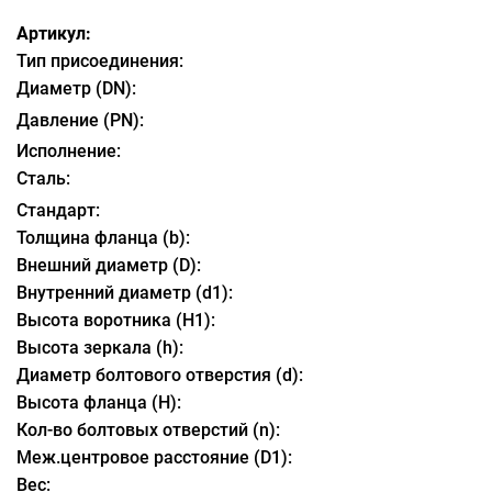
Артикул:
Тип присоединения:
Диаметр (DN):
Давление (PN):
Исполнение:
Сталь:
Стандарт:
Толщина фланца (b):
Внешний диаметр (D):
Внутренний диаметр (d1):
Высота воротника (H1):
Высота зеркала (h):
Диаметр болтового отверстия (d):
Высота фланца (H):
Кол-во болтовых отверстий (n):
Меж.центровое расстояние (D1):
Вес: