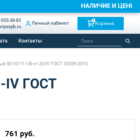
НАЛИЧИЕ И ЦЕНЫ 
-555-38-83
0
Личный кабинет
Корзина
onyxspb.ru
ата
Контакты
 50-10-11-1-B-ст 20-IV ГОСТ 33259-2015
-IV ГОСТ
761 руб.