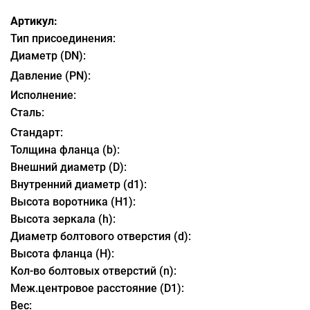
Артикул:
Тип присоединения:
Диаметр (DN):
Давление (PN):
Исполнение:
Сталь:
Стандарт:
Толщина фланца (b):
Внешний диаметр (D):
Внутренний диаметр (d1):
Высота воротника (H1):
Высота зеркала (h):
Диаметр болтового отверстия (d):
Высота фланца (H):
Кол-во болтовых отверстий (n):
Меж.центровое расстояние (D1):
Вес: