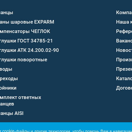
ланцы
Компа
аны шаровые EXPARM
Наша 
мпенсаторы ЧЕГЛОК
Рефер
глушки ГОСТ 34785-21
Вакан
глушки АТК 24.200.02-90
Новос
глушки поворотные
Произ
воды
Презе
реходы
Катало
ойники
Догов
мплект ответных
анцев
анцы AISI
т cookie-файлы и другие технологии, чтобы помочь Вам в навигации