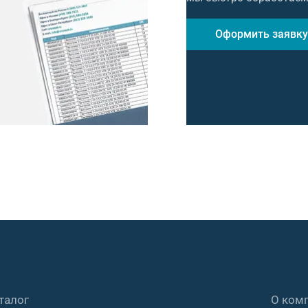
Оформить заявку
талог
О ком