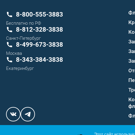
Ф
8-800-555-3883
Кр
Бесплатно по РФ
8-812-328-3838
Ко
Санкт-Петербург
За
8-499-673-3838
За
Москва
8-343-384-3838
За
Екатеринбург
От
Пе
Тр
Ко
фл
Фл
Этот сайт используе