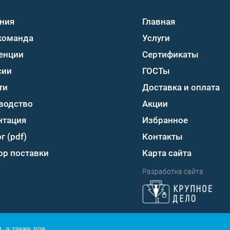
ния
Главная
команда
Услуги
енции
Сертификаты
сии
ГОСТы
ти
Доставка и оплата
водство
Акции
нтация
Избранное
г (pdf)
Контакты
ор поставки
Карта сайта
Разработка сайта
, а также для