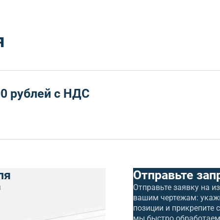
я
0 рублей с НДС
ля
Отправьте зап
я
Отправьте заявку на и
вашим чертежам: укаж
позиции и прикрепите 
мы быстро обработаем