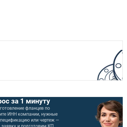
рос за 1 минуту
зготовление фланцев по
ите ИНН компании, нужные
спецификацию или чертеж —
 заявку и подготовим КП.