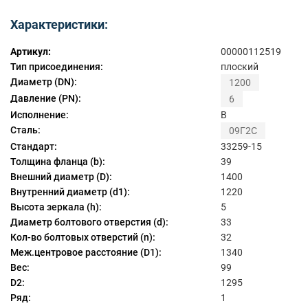
Характеристики:
Артикул:
00000112519
Тип присоединения:
плоский
Диаметр (DN):
1200
Давление (PN):
6
Исполнение:
B
Сталь:
09Г2С
Стандарт:
33259-15
Толщина фланца (b):
39
Внешний диаметр (D):
1400
Внутренний диаметр (d1):
1220
Высота зеркала (h):
5
Диаметр болтового отверстия (d):
33
Кол-во болтовых отверстий (n):
32
Меж.центровое расстояние (D1):
1340
Вес:
99
D2:
1295
Ряд:
1