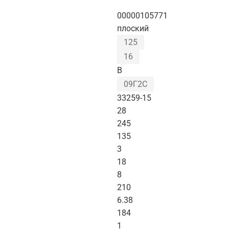
00000105771
плоский
125
16
B
09Г2С
33259-15
28
245
135
3
18
8
210
6.38
184
1