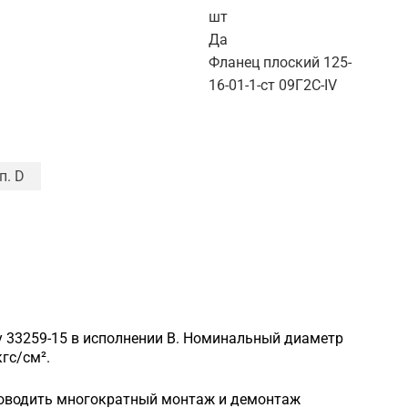
шт
Да
Фланец плоский 125-
16-01-1-ст 09Г2С-IV
п. D
у 33259-15 в исполнении B. Номинальный диаметр
гс/см².
роводить многократный монтаж и демонтаж